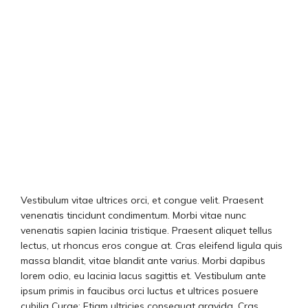
Vestibulum vitae ultrices orci, et congue velit. Praesent
venenatis tincidunt condimentum. Morbi vitae nunc
venenatis sapien lacinia tristique. Praesent aliquet tellus
lectus, ut rhoncus eros congue at. Cras eleifend ligula quis
massa blandit, vitae blandit ante varius. Morbi dapibus
lorem odio, eu lacinia lacus sagittis et. Vestibulum ante
ipsum primis in faucibus orci luctus et ultrices posuere
cubilia Curae; Etiam ultricies consequat gravida. Cras