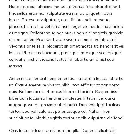
dictum auctor. Mauris mattis finibus urna eleifend varius.
Nunc faucibus ultricies metus, at varius felis pharetra sed.
Phasellus eros leo, vulputate eu nisi at, aliquet mattis
lorem. Praesent vulputate, eros finibus pellentesque
placerat, urna leo vehicula risus, eget elementum ipsum leo
at magna. Pellentesque nec purus non nisl sagittis gravida
a non sapien. Praesent vitae viverra sem, in volutpat nisl.
Vivamus ante felis, placerat sit amet mattis ut, hendrerit vel
lectus. Phasellus tincidunt, purus pellentesque scelerisque
convallis, nisl elit iaculis lectus, id lobortis urna nisl sed
massa.
Aenean consequat semper lectus, eu rutrum lectus lobortis
ut. Cras elementum viverra nibh, non efficitur tortor porta
quis. Nullam iaculis rhoncus libero ut lacinia. Suspendisse
bibendum lacus eu hendrerit molestie. Integer vel dui a
magna posuere gravida ut et nulla. Duis volutpat facilisis
tortor, sed vehicula est pellentesque vel. Nullam non
suscipit ante. Morbi sagittis tortor et elit vulputate eleifend.
Cras luctus vitae mauris non fringilla. Donec sollicitudin