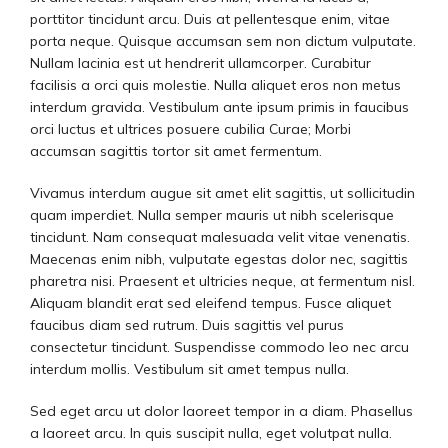
porttitor tincidunt arcu. Duis at pellentesque enim, vitae
porta neque. Quisque accumsan sem non dictum vulputate.
Nullam lacinia est ut hendrerit ullamcorper. Curabitur
facilisis a orci quis molestie. Nulla aliquet eros non metus
interdum gravida. Vestibulum ante ipsum primis in faucibus
orci luctus et ultrices posuere cubilia Curae; Morbi
accumsan sagittis tortor sit amet fermentum.
Vivamus interdum augue sit amet elit sagittis, ut sollicitudin
quam imperdiet. Nulla semper mauris ut nibh scelerisque
tincidunt. Nam consequat malesuada velit vitae venenatis.
Maecenas enim nibh, vulputate egestas dolor nec, sagittis
pharetra nisi. Praesent et ultricies neque, at fermentum nisl.
Aliquam blandit erat sed eleifend tempus. Fusce aliquet
faucibus diam sed rutrum. Duis sagittis vel purus
consectetur tincidunt. Suspendisse commodo leo nec arcu
interdum mollis. Vestibulum sit amet tempus nulla.
Sed eget arcu ut dolor laoreet tempor in a diam. Phasellus
a laoreet arcu. In quis suscipit nulla, eget volutpat nulla.