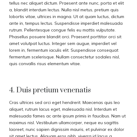
tellus nec aliquet dictum. Praesent ante nunc, porta et elit
a, blandit interdum lectus. Nulla nisl metus, pretium quis
lobortis vitae, ultrices in magna. Ut at quam luctus, dictum
ante in, tempus lectus. Suspendisse imperdiet malesuada
rutrum. Pellentesque congue felis eu mattis vulputate.
Phasellus posuere blandit orci. Praesent porttitor orci sit
amet volutpat luctus. Integer sem augue, imperdiet vel
lorem in, fermentum iaculis elit. Suspendisse consequat
fermentum scelerisque. Nullam consectetur sodales nisl,
quis convallis risus elementum vitae.
4. Duis pretium venenatis
Cras ultrices sed orci eget hendrerit. Maecenas quis leo
aliquet, rutrum lacus eget, malesuada nisl. Interdum et
malesuada fames ac ante ipsum primis in faucibus. Nam ut
maximus nisl. Vestibulum ullamcorper, neque eu sagittis
laoreet, nunc sapien dignissim mauris, et pulvinar ex dolor
sit amet lectus. Aliquam eros nibh, viverra id lacus a,