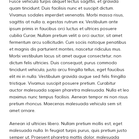
Fusce vehicula turpis aliquet lectus sagittis, et gravida
quam tincidunt. Duis facilisis nunc et suscipit dictum.
Vivamus sodales imperdiet venenatis. Morbi massa risus,
sagittis at nulla a, egestas rutrum ex. Vestibulum ante
ipsum primis in faucibus orci luctus et ultrices posuere
cubilia Curae; Nullam pretium velit a orci auctor, sit amet
fermentum arcu sollicitudin. Cum sociis natoque penatibus
et magnis dis parturient montes, nascetur ridiculus mus.
Morbi vestibulum lacus sit amet augue consectetur, non
dictum felis ultricies. Duis consequat, purus commodo
tincidunt vehicula, justo arcu fringilla tellus, eget faucibus
elit mi in nulla. Vestibulum gravida augue sed felis fringilla
tristique. Vivamus suscipit posuere pretium. Curabitur
auctor malesuada sapien pharetra malesuada. Nulla et leo
maximus nunc tempus facilisis. Aenean tempor mi non risus
pretium rhoncus. Maecenas malesuada vehicula sem sit
amet ornare.
Aenean id ultricies libero. Nullam pretium mollis est, eget
malesuada nulla. In feugiat turpis purus, quis pretium justo
semper ut. Praesent pharetra mattis dolor, malesuada