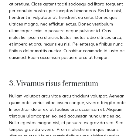
at pretium. Class aptent taciti sociosqu ad litora torquent
per conubia nostra, per inceptos himenaeos. Sed leo nisl,
hendrerit in vulputate at, hendrerit eu ante. Donec quis
ultrices magna, nec efficitur lectus. Donec vestibulum
ullamcorper enim, a posuere neque pulvinar id. Cras
molestie, ipsum a ultricies luctus, metus odio ultrices arcu,
et imperdiet arcu mauris eu nisi. Pellentesque finibus nunc
finibus dolor mattis auctor. Curabitur commodo id justo ac
euismod. Etiam accumsan posuere arcu ut tempor.
3. Vivamus risus fermentum
Nullam volutpat arcu vitae arcu tincidunt volutpat. Aenean
quam ante, varius vitae ipsum congue, viverra fringilla ante.
In porttitor dolor ex, ut facilisis orci accumsan et. Aliquam
tristique ullamcorper leo, sed accumsan nunc ultricies ac.
Nulla egestas magna nisl, et posuere ex gravida sed. Sed
tempus gravida viverra. Proin molestie enim quis mauris