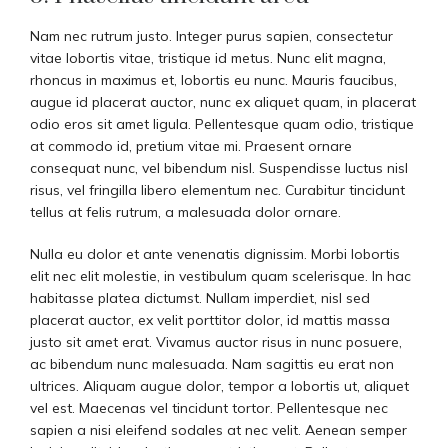
Nam nec rutrum justo. Integer purus sapien, consectetur
vitae lobortis vitae, tristique id metus. Nunc elit magna,
rhoncus in maximus et, lobortis eu nunc. Mauris faucibus,
augue id placerat auctor, nunc ex aliquet quam, in placerat
odio eros sit amet ligula. Pellentesque quam odio, tristique
at commodo id, pretium vitae mi. Praesent ornare
consequat nunc, vel bibendum nisl. Suspendisse luctus nisl
risus, vel fringilla libero elementum nec. Curabitur tincidunt
tellus at felis rutrum, a malesuada dolor ornare.
Nulla eu dolor et ante venenatis dignissim. Morbi lobortis
elit nec elit molestie, in vestibulum quam scelerisque. In hac
habitasse platea dictumst. Nullam imperdiet, nisl sed
placerat auctor, ex velit porttitor dolor, id mattis massa
justo sit amet erat. Vivamus auctor risus in nunc posuere,
ac bibendum nunc malesuada. Nam sagittis eu erat non
ultrices. Aliquam augue dolor, tempor a lobortis ut, aliquet
vel est. Maecenas vel tincidunt tortor. Pellentesque nec
sapien a nisi eleifend sodales at nec velit. Aenean semper