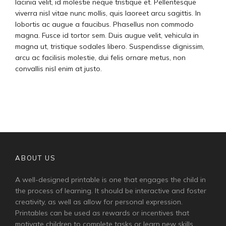
lacinia velit, id molestie neque tristique et. Pellentesque
viverra nisl vitae nunc mollis, quis laoreet arcu sagittis. In
lobortis ac augue a faucibus. Phasellus non commodo
magna. Fusce id tortor sem. Duis augue velit, vehicula in
magna ut, tristique sodales libero. Suspendisse dignissim,
arcu ac facilisis molestie, dui felis ornare metus, non
convallis nisl enim at justo.
ABOUT US
A well-designed printable is one that engages the child in
the process of learning. It should be interactive and foster
creativity, as well as allow for personal expression.
Printables can be used as rewards or incentives that
motivate children to complete tasks or learn new skills.